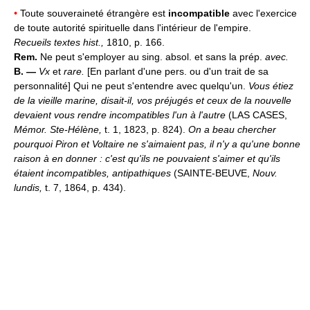
•
Toute souveraineté étrangère est
incompatible
avec l'exercice
de toute autorité spirituelle dans l'intérieur de l'empire.
Recueils textes hist.,
1810, p. 166.
Rem.
Ne peut s'employer au sing. absol. et sans la prép.
avec.
B. —
Vx
et
rare.
[En parlant d'une pers. ou d'un trait de sa
personnalité] Qui ne peut s'entendre avec quelqu'un.
Vous étiez
de la vieille marine, disait-il, vos préjugés et ceux de la nouvelle
devaient vous rendre incompatibles l'un à l'autre
(LAS CASES,
Mémor. Ste-Hélène,
t. 1, 1823, p. 824).
On a beau chercher
pourquoi Piron et Voltaire ne s'aimaient pas, il n'y a qu'une bonne
raison à en donner : c'est qu'ils ne pouvaient s'aimer et qu'ils
étaient incompatibles, antipathiques
(SAINTE-BEUVE,
Nouv.
lundis,
t. 7, 1864, p. 434).