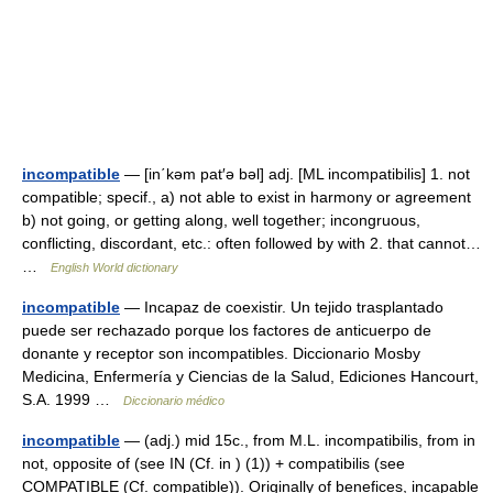
incompatible
— [in΄kəm pat′ə bəl] adj. [ML incompatibilis] 1. not
compatible; specif., a) not able to exist in harmony or agreement
b) not going, or getting along, well together; incongruous,
conflicting, discordant, etc.: often followed by with 2. that cannot…
…
English World dictionary
incompatible
— Incapaz de coexistir. Un tejido trasplantado
puede ser rechazado porque los factores de anticuerpo de
donante y receptor son incompatibles. Diccionario Mosby
Medicina, Enfermería y Ciencias de la Salud, Ediciones Hancourt,
S.A. 1999 …
Diccionario médico
incompatible
— (adj.) mid 15c., from M.L. incompatibilis, from in
not, opposite of (see IN (Cf. in ) (1)) + compatibilis (see
COMPATIBLE (Cf. compatible)). Originally of benefices, incapable