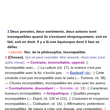
1
Deux pensées, deux sentiments, deux actions sont
incompatibles quand ils s'excluent réciproquement, soit en
fait, soit en droit. Il y a là une équivoque dont il faut se
défier.
Lalande,
Voc. de la philosophie, Incompatible.
1
(Choses).
Qui ne peut coexister, être associé, réuni avec (une
autre chose).
⇒
Contraire, inconciliable, opposé.
||
Incompatible avec…
||
La culture
(cit. 17),
la science n'est pas
incompatible avec la foi,
n'exclut pas…
⇒
Exclusif
(
de
).
||
Cette
conduite n'est pas incompatible avec le salut
(→ Fortune, cit. 38).
—
Choses incompatibles, incompatibles les unes avec les autres.
⇒
Contradictoire, discordant
(→ Honnête, cit. 19).
||
Caractères,
humeurs incompatibles.
⇒
Antipathique.
||
Qualités presque
incompatibles
(→ Esprit, cit. 120 et 121).
||
Coutumes et croyances
incompatibles
(→ Civilisation, cit. 14).
||
Affirmations, prétentions
incompatibles,
de nature à créer une dispute, une contestation.
||