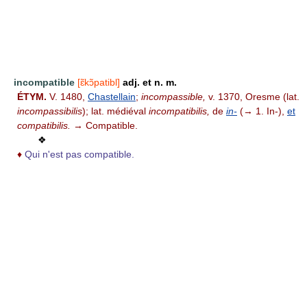
incompatible
[ɛ̃kɔ̃patibl]
adj. et n. m.
ÉTYM.
V. 1480,
Chastellain
;
incompassible,
v. 1370, Oresme (lat.
incompassibilis
); lat. médiéval
incompatibilis,
de
in-
(→ 1. In-),
et
compatibilis.
→ Compatible.
❖
♦
Qui n'est pas compatible.