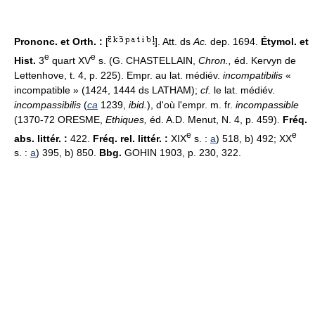
Prononc. et Orth. :
[
]. Att. ds
Ac.
dep. 1694.
Étymol. et
e
e
Hist.
3
quart XV
s. (G. CHASTELLAIN,
Chron.,
éd. Kervyn de
Lettenhove, t. 4, p. 225). Empr. au lat. médiév.
incompatibilis
«
incompatible » (1424, 1444 ds LATHAM);
cf.
le lat. médiév.
incompassibilis
(
ca
1239,
ibid.
), d'où l'empr. m. fr.
incompassible
(1370-72 ORESME,
Ethiques,
éd. A.D. Menut, N. 4, p. 459).
Fréq.
e
e
abs. littér. :
422.
Fréq. rel. littér. :
XIX
s. :
a
) 518, b) 492; XX
s. :
a
) 395, b) 850.
Bbg.
GOHIN 1903, p. 230, 322.