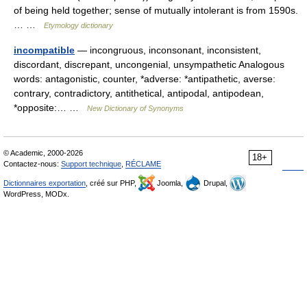
of being held together; sense of mutually intolerant is from 1590s.
… …
Etymology dictionary
incompatible
— incongruous, inconsonant, inconsistent,
discordant, discrepant, uncongenial, unsympathetic Analogous
words: antagonistic, counter, *adverse: *antipathetic, averse:
contrary, contradictory, antithetical, antipodal, antipodean,
*opposite:… …
New Dictionary of Synonyms
© Academic, 2000-2026
18+
Contactez-nous:
Support technique
,
RÉCLAME
Dictionnaires exportation
, créé sur PHP,
Joomla,
Drupal,
WordPress, MODx.