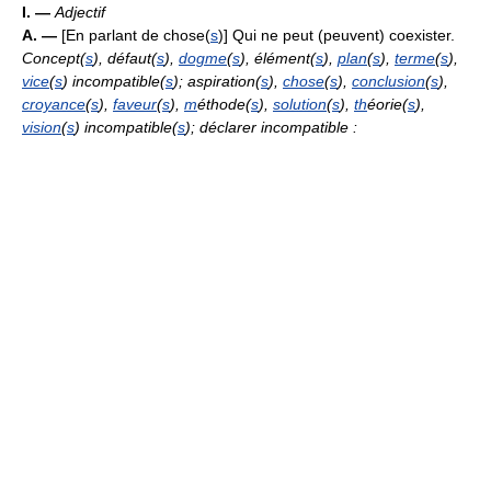
I. —
Adjectif
A. —
[En parlant de chose(
s
)] Qui ne peut (peuvent) coexister.
Concept(
s
), défaut(
s
),
dogme
(
s
), élément(
s
),
plan
(
s
),
terme
(
s
),
vice
(
s
) incompatible(
s
); aspiration(
s
),
chose
(
s
),
conclusion
(
s
),
croyance
(
s
),
faveur
(
s
),
m
éthode(
s
),
solution
(
s
),
th
éorie(
s
),
vision
(
s
) incompatible(
s
); déclarer incompatible :