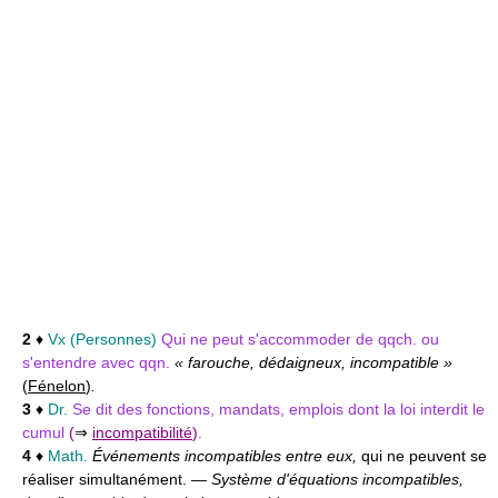
2
♦
Vx (Personnes)
Qui ne peut s'accommoder de qqch. ou
s'entendre avec qqn.
« farouche, dédaigneux, incompatible »
(
Fénelon
)
.
3
♦
Dr.
Se dit des fonctions, mandats, emplois dont la loi interdit le
cumul
(
⇒
incompatibilité
)
.
4
♦
Math.
Événements incompatibles entre eux,
qui ne peuvent se
réaliser simultanément. —
Système d'équations incompatibles,