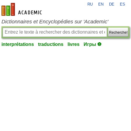
RU
EN
DE
ES
fr-academic.com
Dictionnaires et Encyclopédies sur 'Academic'
Recherche!
interprétations
traductions
livres
Игры ⚽