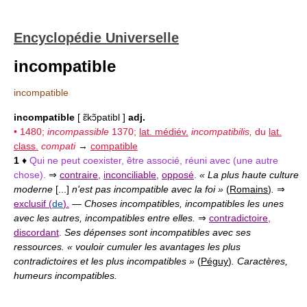
Encyclopédie Universelle
incompatible
incompatible
incompatible
[ ɛ̃kɔ̃patibl ]
adj.
• 1480;
incompassible
1370;
lat. médiév.
incompatibilis,
du
lat.
class.
compati
→
compatible
1
♦
Qui ne peut coexister, être associé, réuni avec (une autre
chose).
⇒
contraire
,
inconciliable
,
opposé
.
« La plus haute culture
moderne
[...]
n'est pas incompatible avec la foi »
(
Romains
)
.
⇒
exclusif (
de
).
—
Choses incompatibles, incompatibles les unes
avec les autres, incompatibles entre elles.
⇒
contradictoire
,
discordant
.
Ses dépenses sont incompatibles avec ses
ressources. « vouloir cumuler les avantages les plus
contradictoires et les plus incompatibles »
(
Péguy
)
. Caractères,
humeurs incompatibles.