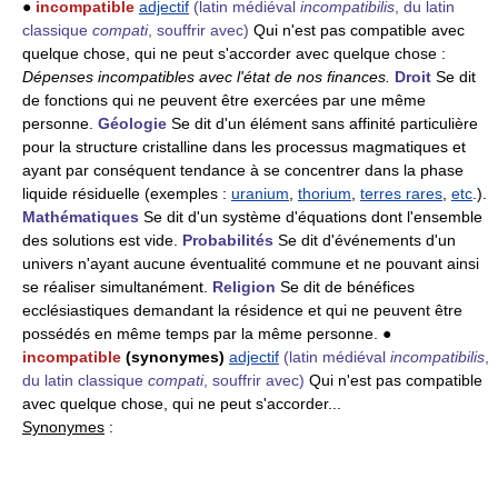
●
incompatible
adjectif
(latin médiéval
incompatibilis
, du latin
classique
compati
, souffrir avec)
Qui n'est pas compatible avec
quelque chose, qui ne peut s'accorder avec quelque chose :
Dépenses incompatibles avec l'état de nos finances.
Droit
Se dit
de fonctions qui ne peuvent être exercées par une même
personne.
Géologie
Se dit d'un élément sans affinité particulière
pour la structure cristalline dans les processus magmatiques et
ayant par conséquent tendance à se concentrer dans la phase
liquide résiduelle (exemples :
uranium
,
thorium
,
terres rares
,
etc
.).
Mathématiques
Se dit d'un système d'équations dont l'ensemble
des solutions est vide.
Probabilités
Se dit d'événements d'un
univers n'ayant aucune éventualité commune et ne pouvant ainsi
se réaliser simultanément.
Religion
Se dit de bénéfices
ecclésiastiques demandant la résidence et qui ne peuvent être
possédés en même temps par la même personne. ●
incompatible
(synonymes)
adjectif
(latin médiéval
incompatibilis
,
du latin classique
compati
, souffrir avec)
Qui n'est pas compatible
avec quelque chose, qui ne peut s'accorder...
Synonymes
: