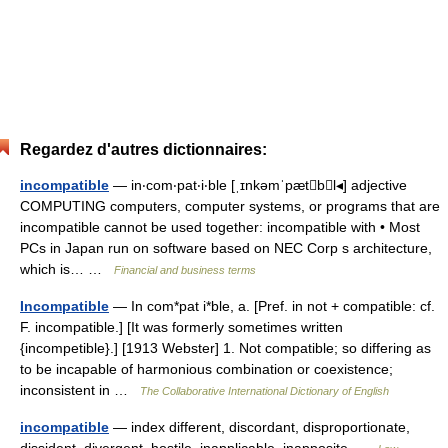
Regardez d'autres dictionnaires:
incompatible
— in‧com‧pat‧i‧ble [ˌɪnkəmˈpætbl◂] adjective
COMPUTING computers, computer systems, or programs that are
incompatible cannot be used together: incompatible with • Most
PCs in Japan run on software based on NEC Corp s architecture,
which is… …
Financial and business terms
Incompatible
— In com*pat i*ble, a. [Pref. in not + compatible: cf.
F. incompatible.] [It was formerly sometimes written
{incompetible}.] [1913 Webster] 1. Not compatible; so differing as
to be incapable of harmonious combination or coexistence;
inconsistent in …
The Collaborative International Dictionary of English
incompatible
— index different, discordant, disproportionate,