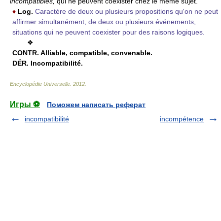
incompatibles,
qui ne peuvent coexister chez le même sujet.
♦
Log.
Caractère de deux ou plusieurs propositions qu'on ne peut
affirmer simultanément, de deux ou plusieurs événements,
situations qui ne peuvent coexister pour des raisons logiques.
❖
CONTR.
Alliable, compatible, convenable.
DÉR.
Incompatibilité.
Encyclopédie Universelle
.
2012
.
Игры ⚽
Поможем написать реферат
incompatibilité
incompétence